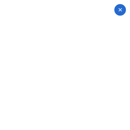
✕
彩
小说更新
联系我们
登录平台
立整体认知。