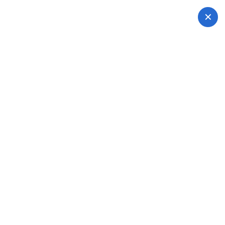
登录平台
✕
标签云列表
按标签聚合浏览相关文章
华为大模型运算效能对比苹果芯片处理速度差异 - 体育