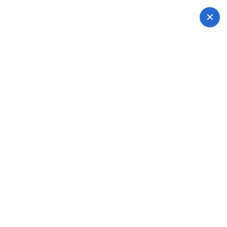
登录平台
✕
标签云列表
按标签聚合浏览相关文章
大模型算力， 争议预算分配， 上下游企业分歧 - 体育